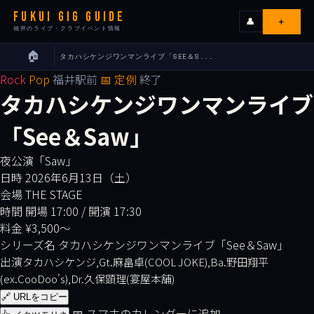
FUKUI GIG GUIDE
＋
👤
福井のライブ・クラブイベント情報
🏠
タカハシケンジワンマンライブ「SEE＆S...
›
ライブ
Rock
Pop
福井駅前
📅 定例
終了
タカハシケンジワンマンライブ
カレンダー
「See＆Saw」
会場
夜公演「Saw」
日時
2026年6月13日（土）
エリア
会場
THE STAGE
時間
開場 17:00 / 開演 17:30
料金
¥3,500〜
出演者
シリーズ名
タカハシケンジワンマンライブ「See＆Saw」
出演
タカハシケンジ,Gt.麻畠卓(COOL JOKE),Ba.野田翔平
イベンターの皆様へ
(ex.CooDoo's),Dr.久保顕理(宴屋本舗)
🔗 URLをコピー
📅 スマホのカレンダーに追加