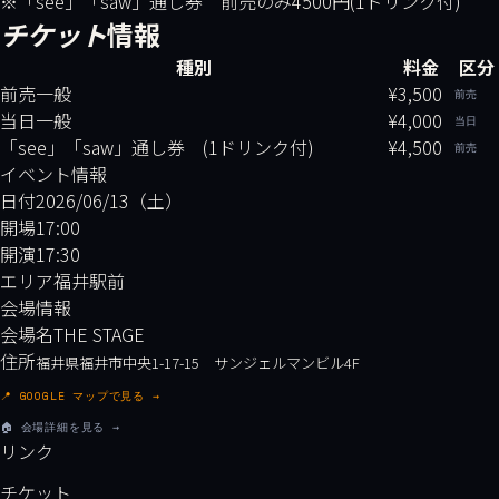
※「see」「saw」通し券 前売のみ4500円(1ドリンク付)
チケット
情報
種別
料金
区分
前売一般
¥3,500
前売
当日一般
¥4,000
当日
「see」「saw」通し券 (1ドリンク付)
¥4,500
前売
イベント情報
日付
2026/06/13（土）
開場
17:00
開演
17:30
エリア
福井駅前
会場情報
会場名
THE STAGE
住所
福井県福井市中央1-17-15 サンジェルマンビル4F
📍 GOOGLE マップで見る →
🏠 会場詳細を見る →
リンク
チケット