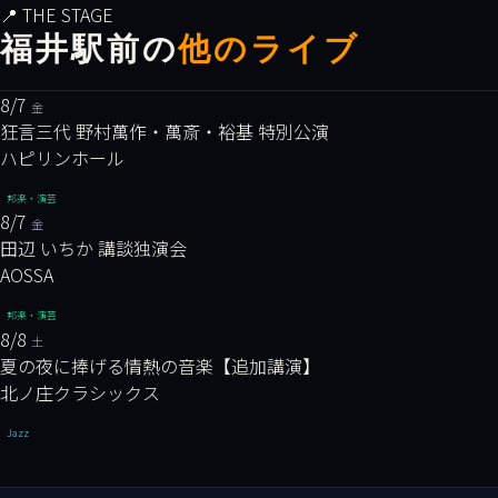
📍 THE STAGE
福井駅前の
他のライブ
8/7
金
狂言三代 野村萬作・萬斎・裕基 特別公演
ハピリンホール
邦楽・演芸
8/7
金
田辺 いちか 講談独演会
AOSSA
邦楽・演芸
8/8
土
夏の夜に捧げる情熱の音楽【追加講演】
北ノ庄クラシックス
Jazz