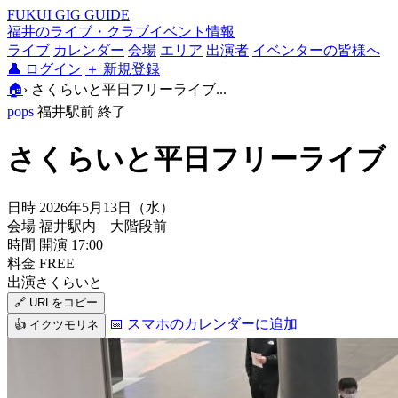
FUKUI GIG GUIDE
福井のライブ・クラブイベント情報
ライブ
カレンダー
会場
エリア
出演者
イベンターの皆様へ
👤
ログイン
＋
新規登録
🏠
›
さくらいと平日フリーライブ...
pops
福井駅前
終了
さくらいと平日フリーライブ
日時
2026年5月13日（水）
会場
福井駅内 大階段前
時間
開演 17:00
料金
FREE
出演
さくらいと
🔗 URLをコピー
📅 スマホのカレンダーに追加
👍 イクツモリネ