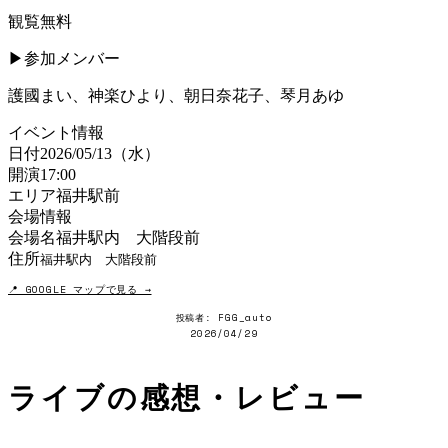
観覧無料
▶︎参加メンバー
護國まい、神楽ひより、朝日奈花子、琴月あゆ
イベント情報
日付
2026/05/13（水）
開演
17:00
エリア
福井駅前
会場情報
会場名
福井駅内 大階段前
住所
福井駅内 大階段前
📍 GOOGLE マップで見る →
投稿者: FGG_auto
2026/04/29
ライブの
感想・レビュー