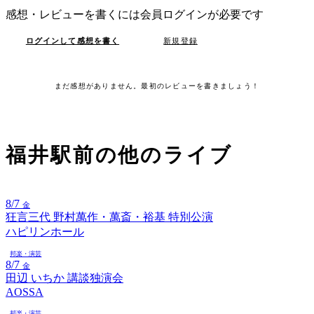
感想・レビューを書くには会員ログインが必要です
ログインして感想を書く
新規登録
まだ感想がありません。最初のレビューを書きましょう！
福井駅前の
他のライブ
8/7
金
狂言三代 野村萬作・萬斎・裕基 特別公演
ハピリンホール
邦楽・演芸
8/7
金
田辺 いちか 講談独演会
AOSSA
邦楽・演芸