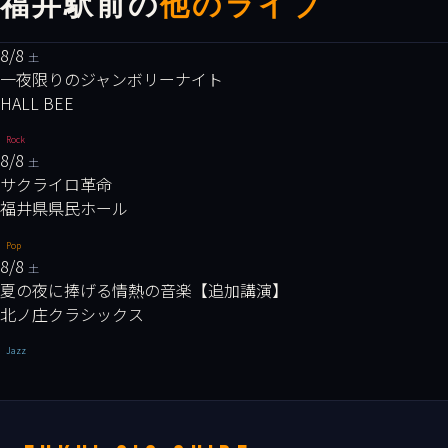
福井駅前の
他のライブ
8/8
土
一夜限りのジャンボリーナイト
HALL BEE
Rock
8/8
土
サクライロ革命
福井県県民ホール
Pop
8/8
土
夏の夜に捧げる情熱の音楽【追加講演】
北ノ庄クラシックス
Jazz