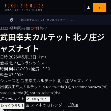
FUKUI GIG GUIDE
＋
👤
福井のライブ・クラブイベント情報
🏠
武田幸夫カルテット 北ノ庄ジャズナイト...
›
ライブ
Jazz
福井駅前
📅 定例
終了
武田幸夫カルテット 北ノ庄ジ
カレンダー
ャズナイト
会場
日時
2026年5月13日（水）
会場
北ノ庄クラシックス
エリア
時間
開場 18:00 / 開演 18:30
料金
¥3,000〜
シリーズ名
武田幸夫カルテット 北ノ庄ジャズナイト
出演者
出演
武田幸夫カルテット, yukio takeda (ts), hisatomo sazawa (pf),
satoru takeda (b), sotoo ikehata (ds)
イベンターの皆様へ
🔗 公式サイト
🔗 URLをコピー
📅 スマホのカレンダーに追加
👍 イクツモリネ