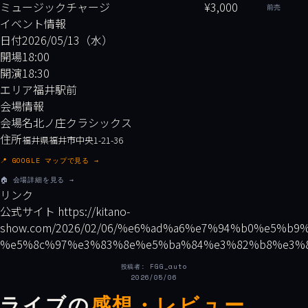
ミュージックチャージ
¥3,000
前売
イベント情報
日付
2026/05/13（水）
開場
18:00
開演
18:30
エリア
福井駅前
会場情報
会場名
北ノ庄クラシックス
住所
福井県福井市中央1-21-36
📍 GOOGLE マップで見る →
🏠 会場詳細を見る →
リンク
公式サイト
https://kitano-
show.com/2026/02/06/%e6%ad%a6%e7%94%b0%e5%
%e5%8c%97%e3%83%8e%e5%ba%84%e3%82%b8%e3%8
投稿者: FGG_auto
2026/05/06
ライブの
感想・レビュー