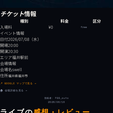
チケット
情報
種別
料金
区分
入場料
¥0
free
イベント情報
日付
2026/07/08（水）
開場
20:00
開演
20:30
エリア
福井駅前
会場情報
会場名
swell
住所
福井県福井市
📍 GOOGLE マップで見る →
🏠 会場詳細を見る →
投稿者: FGG_auto
2026/06/16
ライブの
感想・レビュー