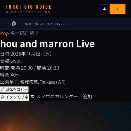
FUKUI GIG GUIDE
＋
👤
福井のライブ・クラブイベント情報
🏠
›
HOU AND MARRON LIVE...
ライブ
Pop
福井駅前
終了
hou and marron Live
カレンダー
日時
2026年7月8日（水）
会場
swell
会場
時間
開場 20:00 / 開演 20:30
料金
¥0〜
エリア
出演
星子, 髑髏演芸, Tsukasa (WR)
🔗 URLをコピー
📅 スマホのカレンダーに追加
出演者
👍 イクツモリネ
イベンターの皆様へ