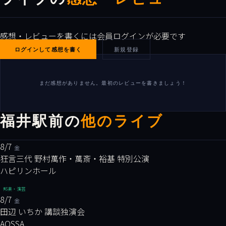
感想・レビューを書くには会員ログインが必要です
ログインして感想を書く
新規登録
まだ感想がありません。最初のレビューを書きましょう！
福井駅前の
他のライブ
8/7
金
狂言三代 野村萬作・萬斎・裕基 特別公演
ハピリンホール
邦楽・演芸
8/7
金
田辺 いちか 講談独演会
AOSSA