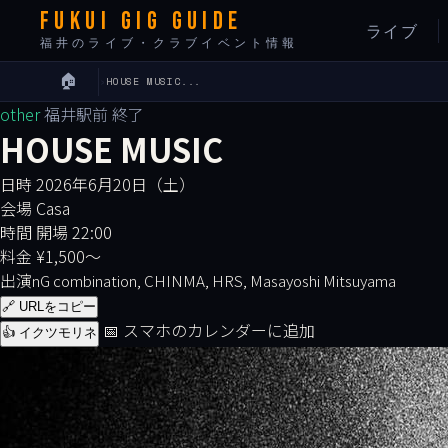
FUKUI GIG GUIDE
ライブ
福井のライブ・クラブイベント情報
🏠
›
HOUSE MUSIC...
other
福井駅前
終了
HOUSE MUSIC
日時
2026年6月20日（土）
会場
Casa
時間
開場 22:00
料金
¥1,500〜
出演
nG combination, CHINMA, HRS, Masayoshi Mitsuyama
🔗 URLをコピー
📅 スマホのカレンダーに追加
👍 イクツモリネ