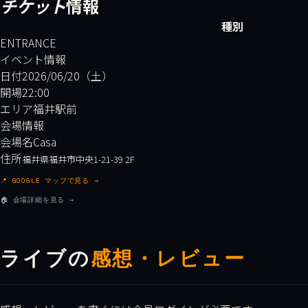
チケット
情報
種別
ENTRANCE
イベント情報
日付
2026/06/20（土）
開場
22:00
エリア
福井駅前
会場情報
会場名
Casa
住所
福井県福井市中央1-21-39 2F
📍 GOOGLE マップで見る →
🏠 会場詳細を見る →
ライブの
感想・レビュー