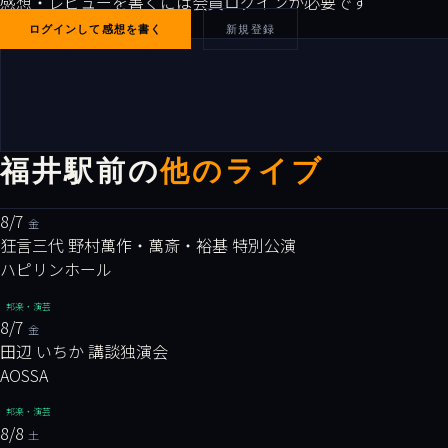
感想・レビューを書くには会員ログインが必要です
ログインして感想を書く
新規登録
福井駅前の
他のライブ
8/7
金
狂言三代 野村萬作・萬斎・裕基 特別公演
ハピリンホール
邦楽・演芸
8/7
金
田辺 いちか 講談独演会
AOSSA
邦楽・演芸
8/8
土