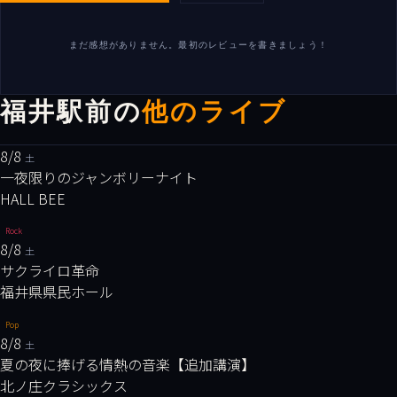
まだ感想がありません。最初のレビューを書きましょう！
福井駅前の
他のライブ
8/8
土
一夜限りのジャンボリーナイト
HALL BEE
Rock
8/8
土
サクライロ革命
福井県県民ホール
Pop
8/8
土
夏の夜に捧げる情熱の音楽【追加講演】
北ノ庄クラシックス