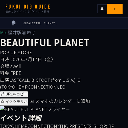
FUKUI GIG GUIDE
＋
👤
福井のライブ・クラブイベント情報
🏠
›
BEAUTIFUL PLANET...
ライブ
Mix
福井駅前
終了
BEAUTIFUL PLANET
カレンダー
POP UP STORE
日時
2020年7月17日（金）
会場
会場
swell
料金
FREE
エリア
出演
LASTCALL, BIGFOOT (from U.S.A.), Q
(TOKYOHEMPCONNECTION), EQ
出演者
🔗 URLをコピー
📅 スマホのカレンダーに追加
👍 イクツモリネ
イベンターの皆様へ
イベント
詳細
TOKYOHEMPCONNECTION*THC PRESENTS. SHOP: BP