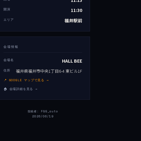
開演
11:30
エリア
福井駅前
会場情報
会場名
HALL BEE
住所
福井県福井市中央1丁目6-4 東ビル1F
📍 GOOGLE マップで見る →
🏠 会場詳細を見る →
投稿者: FGG_auto
2026/06/19