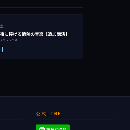
土
の夜に捧げる情熱の音楽【追加講演】
庄クラシックス
Z
公式LINE