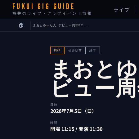
FUKUI GIG GUIDE
ライブ
福井のライブ・クラブイベント情報
🏠
›
まおとゆーたん デビュー周年SP...
POP
福井駅前
終了
まおとゆ
ビュー周
日時
2026年7月5日（日）
時間
開場 11:15 / 開演 11:30