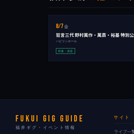
8/7
金
狂言三代 野村萬作・萬斎・裕基 特別
ハピリンホール
邦楽・演芸
FUKUI GIG GUIDE
サイト
福井ギグ・イベント情報
ライブ一