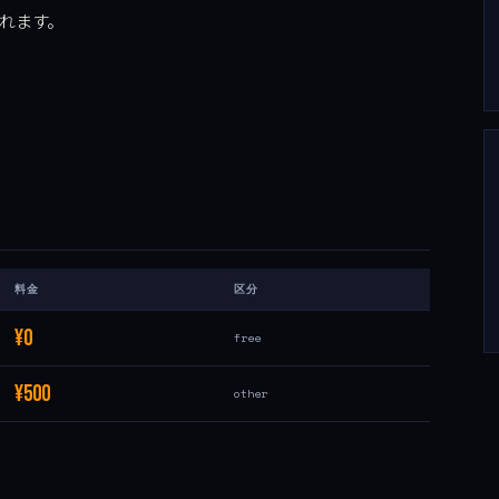
れます。
料金
区分
¥0
free
¥500
other