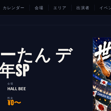
カレンダー
会場
エリア
出演者
イベ
ーたん デ
年SP
会場
HALL BEE
料金
¥0〜