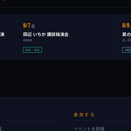
8/7
8/8
金
公演
田辺 いちか 講談独演会
夏
AOSSA
北ノ
邦楽・演芸
JAZ
参加する
覧
イベントを投稿