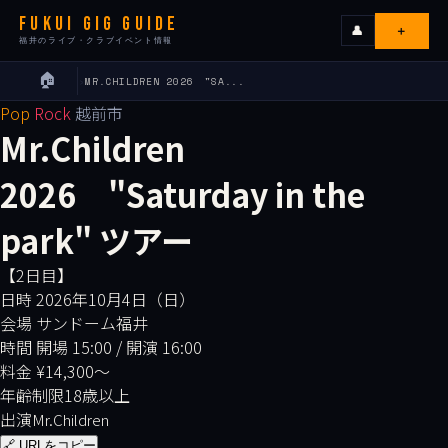
FUKUI GIG GUIDE
＋
👤
福井のライブ・クラブイベント情報
🏠
›
MR.CHILDREN 2026 "SA...
ライブ
Pop
Rock
越前市
Mr.Children
カレンダー
2026 "Saturday in the
会場
park" ツアー
エリア
【2日目】
日時
2026年10月4日（日）
会場
サンドーム福井
出演者
時間
開場 15:00 / 開演 16:00
料金
¥14,300〜
イベンターの皆様へ
年齢制限
18歳以上
出演
Mr.Children
🔗 URLをコピー