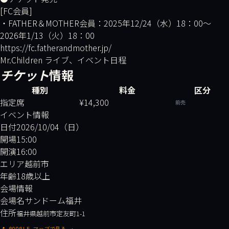
[FC会員]
・FATHER＆MOTHER会員：2025年12/24（水）18：00～
2026年1/13（火）18：00
https://fc.fatherandmother.jp/
Mr.Children ライブ、イベント日程
チケット
情報
種別
料金
区分
指定席
¥14,300
前売
イベント情報
日付
2026/10/04（日）
開場
15:00
開演
16:00
エリア
越前市
年齢
18歳以上
会場情報
会場名
サンドーム福井
住所
福井県越前市定友町1-1
📍 GOOGLE マップで見る →