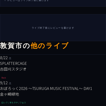
ℹ️ レビューはライブ終了後に書けます
ライブ終了後にレビューを書けます
敦賀市の
他のライブ
8/22
土
SPLATTERCAGE
古田刈スタジオ
Rock
9/12
土
おぼろっく2026 ～TSURUGA MUSIC FESTIVAL～ DAY1
金ヶ崎緑地
ロック / オルタナ / フェス