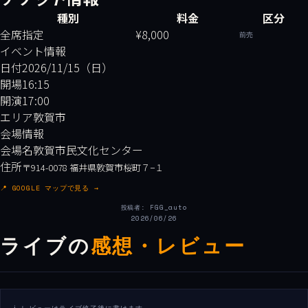
種別
料金
区分
全席指定
¥8,000
前売
イベント情報
日付
2026/11/15（日）
開場
16:15
開演
17:00
エリア
敦賀市
会場情報
会場名
敦賀市民文化センター
住所
〒914-0078 福井県敦賀市桜町７−１
📍 GOOGLE マップで見る →
投稿者: FGG_auto
2026/06/26
ライブの
感想・レビュー