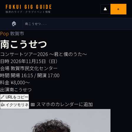
FUKUI GIG GUIDE
＋
👤
福井のライブ・クラブイベント情報
🏠
南こうせつ...
›
ライブ
Pop
敦賀市
南こうせつ
カレンダー
コンサートツアー2026 ～君と僕のうた～
日時
2026年11月15日（日）
会場
会場
敦賀市民文化センター
時間
開場 16:15 / 開演 17:00
エリア
料金
¥8,000〜
出演
南こうせつ
出演者
🔗 URLをコピー
📅 スマホのカレンダーに追加
👍 イクツモリネ
イベンターの皆様へ