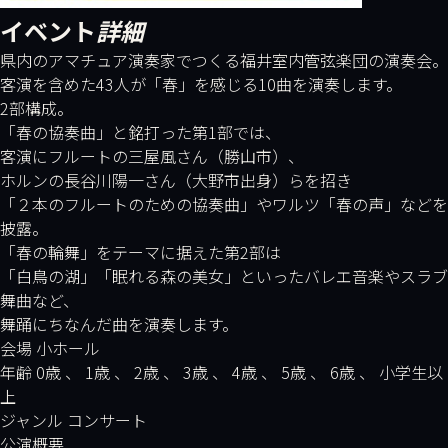
イベント
詳細
県内のアマチュア演奏家でつくる福井室内管弦楽団の演奏会。
客演を含めた43人が「春」を感じる10曲を演奏します。
2部構成。
「春の協奏曲」と銘打った第1部では、
客演にフルートの三屋風さん（勝山市）、
ホルンの長谷川陽一さん（大野市出身）らを招き
「２本のフルートのための協奏曲」やワルツ「春の声」などを
披露。
「春の輪舞」をテーマに据えた第2部は
「白鳥の湖」「眠れる森の美女」といったバレエ音楽やスラブ
舞曲など、
舞踊にちなんだ曲を演奏します。
会場 小ホール
年齢 0歳 、 1歳 、 2歳 、 3歳 、 4歳 、 5歳 、 6歳 、 小学生以
上
ジャンル コンサート
公演概要