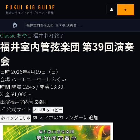
FUKUI GIG GUIDE
＋
👤
福井のライブ・クラブイベント情報
🏠
福井室内管弦楽団 第39回演奏会...
›
ライブ
Classic
おやこ
福井市内
終了
福井室内管弦楽団 第39回演奏
カレンダー
会
会場
日時
2026年4月19日（日）
会場
ハーモニーホールふくい
エリア
時間
開場 12:45 / 開演 13:30
料金
¥1,000〜
出演
福井室内管弦楽団
出演者
🔗 公式サイト
🔗 URLをコピー
📅 スマホのカレンダーに追加
👍 イクツモリネ
イベンターの皆様へ