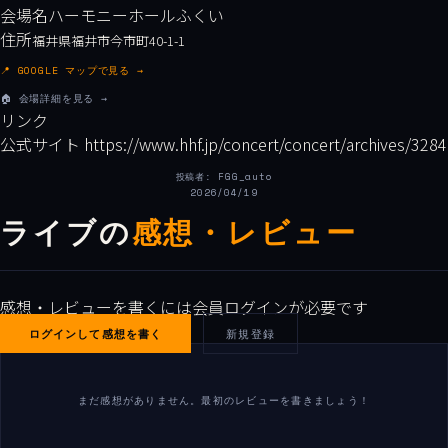
会場名
ハーモニーホールふくい
住所
福井県福井市今市町40-1-1
📍 GOOGLE マップで見る →
🏠 会場詳細を見る →
リンク
公式サイト
https://www.hhf.jp/concert/concert/archives/3284
投稿者: FGG_auto
2026/04/19
ライブの
感想・レビュー
感想・レビューを書くには会員ログインが必要です
ログインして感想を書く
新規登録
まだ感想がありません。最初のレビューを書きましょう！