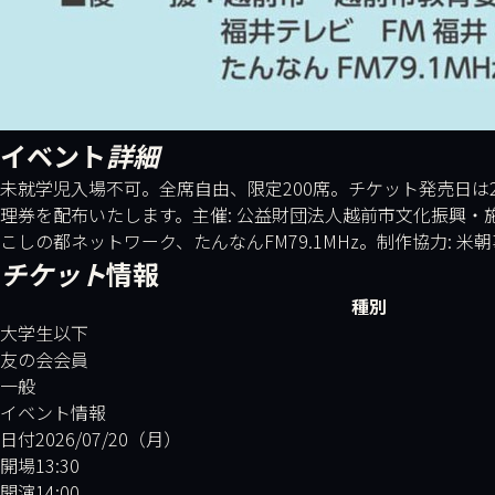
イベント
詳細
未就学児入場不可。全席自由、限定200席。チケット発売日は2
理券を配布いたします。主催: 公益財団法人越前市文化振興・施
こしの都ネットワーク、たんなんFM79.1MHz。制作協力: 米朝事
チケット
情報
種別
大学生以下
友の会会員
一般
イベント情報
日付
2026/07/20（月）
開場
13:30
開演
14:00