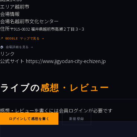
エリア
越前市
会場情報
会場名
越前市文化センター
住所
〒915-0832 福井県越前市高瀬２丁目３−３
📍 GOOGLE マップで見る →
🏠 会場詳細を見る →
リンク
公式サイト
https://www.jigyodan-city-echizen.jp
ライブの
感想・レビュー
感想・レビューを書くには会員ログインが必要です
ログインして感想を書く
新規登録