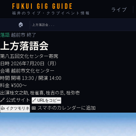
FUKUI GIG GUIDE
ライブ
福井のライブ・クラブイベント情報
🏠
›
上方落語会...
落語
越前市
終了
上方落語会
第八五回文化センター寄席
日時
2026年7月20日（月）
会場
越前市文化センター
時間
開場 13:30 / 開演 14:00
料金
¥500〜
出演
桂文之助, 桂雀喜, 桂吉の丞, 桂弥壱
🔗 公式サイト
🔗 URLをコピー
📅 スマホのカレンダーに追加
👍 イクツモリネ