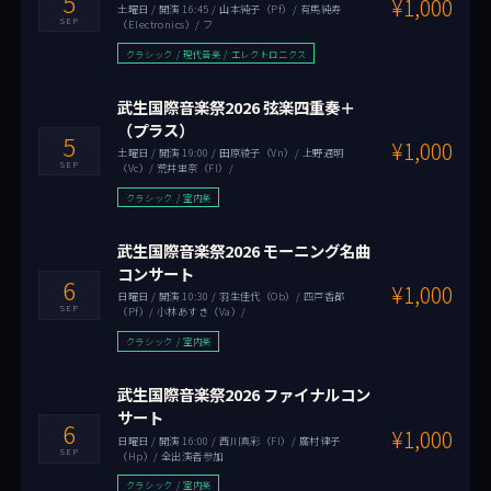
5
¥1,000
土曜日 / 開演 16:45 / 山本純子（Pf）/ 有馬純寿
SEP
（Electronics）/ フ
クラシック / 現代音楽 / エレクトロニクス
武生国際音楽祭2026 弦楽四重奏＋
（プラス）
5
¥1,000
土曜日 / 開演 19:00 / 田原綾子（Vn）/ 上野通明
SEP
（Vc）/ 荒井里奈（Fl）/
クラシック / 室内楽
武生国際音楽祭2026 モーニング名曲
コンサート
6
¥1,000
日曜日 / 開演 10:30 / 羽生佳代（Ob）/ 四戸香都
SEP
（Pf）/ 小林あすき（Va）/
クラシック / 室内楽
武生国際音楽祭2026 ファイナルコン
サート
6
¥1,000
日曜日 / 開演 16:00 / 西川真彩（Fl）/ 廣村律子
SEP
（Hp）/ 全出演者参加
クラシック / 室内楽