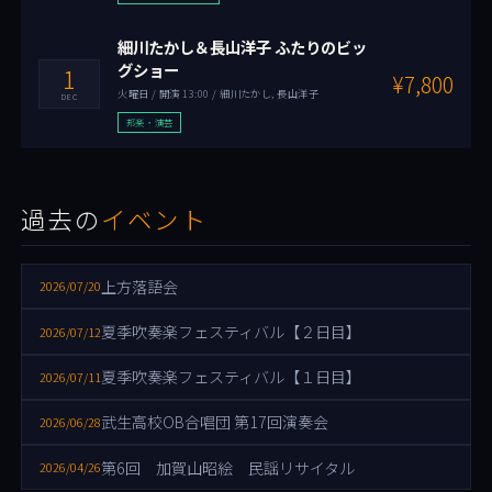
細川たかし＆長山洋子 ふたりのビッ
グショー
1
¥7,800
火曜日 / 開演 13:00 / 細川たかし, 長山洋子
DEC
邦楽・演芸
過去の
イベント
上方落語会
2026/07/20
夏季吹奏楽フェスティバル【２日目】
2026/07/12
夏季吹奏楽フェスティバル【１日目】
2026/07/11
武生高校OB合唱団 第17回演奏会
2026/06/28
第6回 加賀山昭絵 民謡リサイタル
2026/04/26