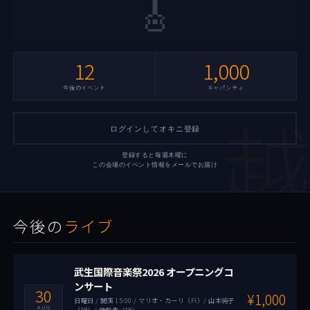
🎸
12
1,000
今後のイベント
キャパシティ
越
ログインしてオキニ登録
登録すると毎週木曜に
この会場のイベント情報をメールでお届け
今後の
ライブ
武生国際音楽祭2026 オープニングコ
ンサート
30
¥1,000
日曜日 / 開演 15:00 / マリオ・カーリ（Fl）/ 山本純子
AUG
（Pf）/ 伊藤恵（Pf）