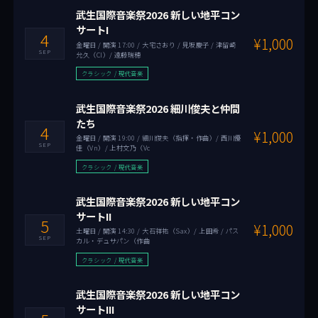
武生国際音楽祭2026 新しい地平コン
サートI
4
¥1,000
金曜日 / 開演 17:00 / 大宅さおり / 見坂慶子 / 津留崎
SEP
允久（Cl）/ 遠藤瑞穂
クラシック / 現代音楽
武生国際音楽祭2026 細川俊夫と仲間
たち
4
¥1,000
金曜日 / 開演 19:00 / 細川俊夫（指揮・作曲）/ 西川優
SEP
佳（Vn）/ 上村文乃（Vc
クラシック / 現代音楽
武生国際音楽祭2026 新しい地平コン
サートII
5
¥1,000
土曜日 / 開演 14:30 / 大石祥祐（Sax）/ 上田希 / パス
SEP
カル・デュサパン（作曲
クラシック / 現代音楽
武生国際音楽祭2026 新しい地平コン
サートIII