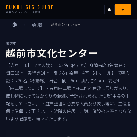
FUKUI GIG GUIDE
＋
👤
福井ライブ・イベント情報
🏠
会場
越前市文化センター
›
›
ライブ
越前市
カレンダー
越前市文化センター
会場
【大ホール】 収容人数：1062名（固定席）身障者席8名 舞台：
間口18m 奥行き14m 高さ8m 楽屋：4室 【小ホール】 収容人
数： 220名（移動席） 舞台：間口9m 奥行き4.5m 高さ4m
エリア
【駐車場について】 ・専用駐車場は駐車可能台数に限りがあり、
催し物によってはかなりの混雑が予想されます。周辺駐車場の手
出演者
配をして下さい。 ・駐車整理に必要な人員及び表示等は、主催者
側で準備して下さい。 ・近隣の住居、店舗、施設の迷惑とならな
いよう配慮をお願いいたします。
イベンターの皆様へ