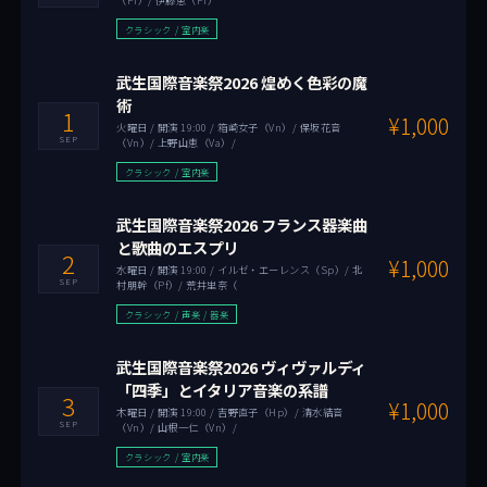
クラシック / 室内楽
武生国際音楽祭2026 煌めく色彩の魔
術
1
¥1,000
火曜日 / 開演 19:00 / 箱崎女子（Vn）/ 保坂花音
SEP
（Vn）/ 上野山恵（Va）/
クラシック / 室内楽
武生国際音楽祭2026 フランス器楽曲
と歌曲のエスプリ
2
¥1,000
水曜日 / 開演 19:00 / イルゼ・エーレンス（Sp）/ 北
SEP
村朋幹（Pf）/ 荒井里奈（
クラシック / 声楽 / 器楽
武生国際音楽祭2026 ヴィヴァルディ
「四季」とイタリア音楽の系譜
3
¥1,000
木曜日 / 開演 19:00 / 吉野直子（Hp）/ 清水結音
SEP
（Vn）/ 山根一仁（Vn）/
クラシック / 室内楽