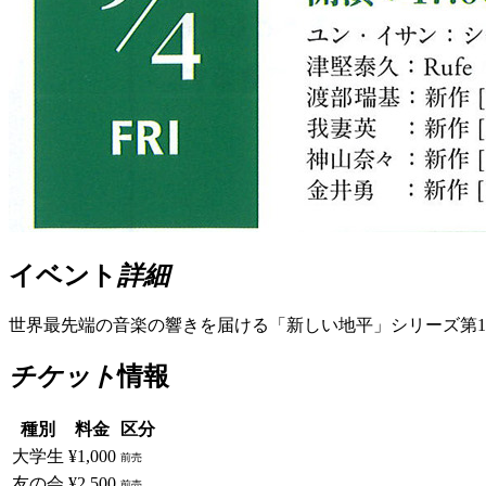
イベント
詳細
世界最先端の音楽の響きを届ける「新しい地平」シリーズ第
チケット
情報
種別
料金
区分
大学生
¥1,000
前売
友の会
¥2,500
前売