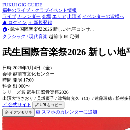
FUKUI GIG GUIDE
福井のライブ・クラブイベント情報
ライブ
カレンダー
会場
エリア
出演者
イベンターの皆様へ
👤
ログイン
＋
新規登録
🏠
›
武生国際音楽祭2026 新しい地平コンサ...
クラシック / 現代音楽
越前市
📅 定例
武生国際音楽祭2026 新しい
日時
2026年9月4日（金）
会場
越前市文化センター
時間
開演 17:00
料金
¥1,000〜
シリーズ名
武生国際音楽祭2026
出演
大宅さおり / 見坂慶子 / 津留崎允久（Cl）/ 遠藤瑞穂 / 松村多
🔗 公式サイト
🔗 URLをコピー
📅 スマホのカレンダーに追加
👍 イクツモリネ