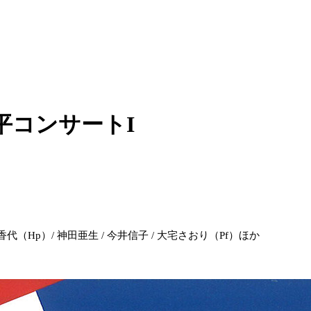
地平コンサートI
香代（Hp）/ 神田亜生 / 今井信子 / 大宅さおり（Pf）ほか