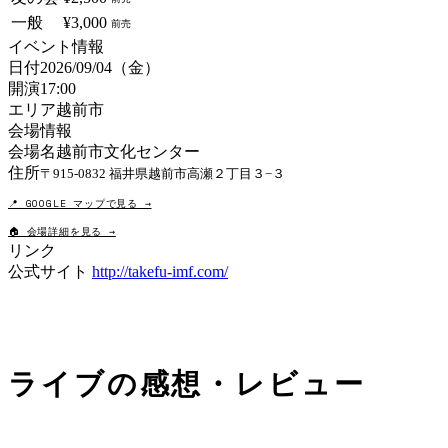
一般
¥3,000
前売
イベント情報
日付
2026/09/04（金）
開演
17:00
エリア
越前市
会場情報
会場名
越前市文化センター
住所
〒915-0832 福井県越前市高瀬２丁目３−３
📍 GOOGLE マップで見る →
🏠 会場詳細を見る →
リンク
公式サイト
http://takefu-imf.com/
ライブの
感想・レビュー