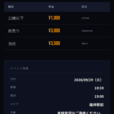
種別
料金
区分
¥1,000
22歳以下
other
¥3,000
前売り
advance
¥3,500
当日
door
イベント情報
日付
2026/09/29（火）
開場
18:30
開演
19:00
エリア
福井駅前
年齢
未就学児はご遠慮ください。