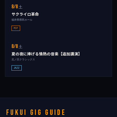
8/8
土
サクライロ革命
福井県県民ホール
POP
8/8
土
夏の夜に捧げる情熱の音楽【追加講演】
北ノ庄クラシックス
JAZZ
FUKUI GIG GUIDE