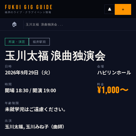
FUKUI GIG GUIDE
＋
👤
福井のライブ・クラブイベント情報
🏠
玉川太福 浪曲独演会...
›
ライブ
邦楽・演芸
福井駅前
カレンダー
玉川太福 浪曲独演会
会場
日時
会場
2026年9月29日（火）
ハピリンホール
エリア
時間
料金
¥1,000〜
開場 18:30 / 開演 19:00
出演者
年齢制限
未就学児はご遠慮ください。
イベンターの皆様へ
出演
玉川太福, 玉川みね子（曲師）