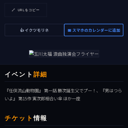
🔗 URLをコピー
👍 イクツモリネ
📅 スマホのカレンダーに追加
イベント
詳細
『任侠流山動物園』 第一話 勝次誕生父でプー！、『男はつら
いよ』 第15作 寅次郎相合い傘 ほか一座
チケット
情報