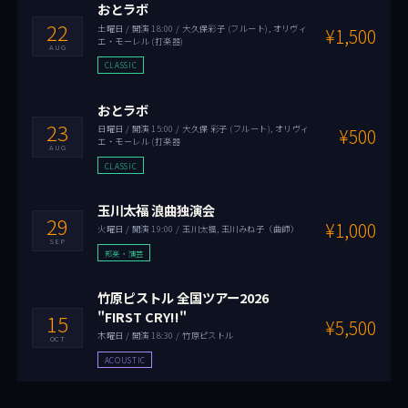
おとラボ
22
土曜日 / 開演 18:00 / 大久保彩子 (フルート), オリヴィ
¥1,500
エ・モーレル (打楽器)
AUG
CLASSIC
おとラボ
23
日曜日 / 開演 15:00 / 大久保 彩子 (フルート), オリヴィ
¥500
エ・モーレル (打楽器
AUG
CLASSIC
玉川太福 浪曲独演会
29
¥1,000
火曜日 / 開演 19:00 / 玉川太福, 玉川みね子（曲師）
SEP
邦楽・演芸
竹原ピストル 全国ツアー2026
"FIRST CRY!!"
15
¥5,500
木曜日 / 開演 18:30 / 竹原ピストル
OCT
ACOUSTIC