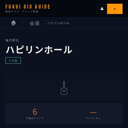
FUKUI GIG GUIDE
＋
👤
福井ライブ・イベント情報
🏠
会場
ハピリンホール
›
›
ライブ
福井駅前
カレンダー
ハピリンホール
会場
その他
エリア
🎸
出演者
6
—
イベンターの皆様へ
今後のイベント
キャパシティ