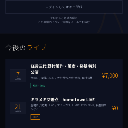
ハ
ログインしてオキニ登録
登録すると毎週木曜に
この会場のイベント情報をメールでお届け
今後の
ライブ
狂言三代 野村萬作・萬斎・裕基 特別
公演
7
¥7,000
金曜日 / 開演 18:30 / 野村萬作, 野村萬斎, 野村裕基
AUG
邦楽・演芸
キラメキ交差点 hometown LIVE
21
金曜日 / 開演 19:00 / アミーガス, LIMITLESS PINK, 釈迦如来
¥0
シゲハ
AUG
POP