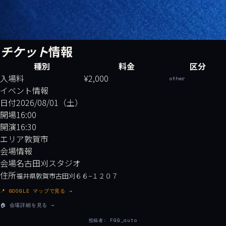
チケット
情報
種別
料金
区分
入場料
¥2,000
other
イベント情報
日付
2026/08/01（土）
開場
16:00
開演
16:30
エリア
敦賀市
会場情報
会場名
古田刈スタジオ
住所
福井県敦賀市古田刈６６−１２０７
📍 GOOGLE マップで見る →
🏠 会場詳細を見る →
投稿者: FGG_auto