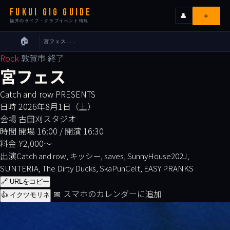
FUKUI GIG GUIDE
＋
👤
福井のライブ・クラブイベント情報
🏠
宮フェス...
›
ライブ
Rock
敦賀市
終了
宮フェス
カレンダー
Catch and row PRESENTS
日時
2026年8月1日（土）
会場
会場
古田刈スタジオ
時間
開場 16:00 / 開演 16:30
エリア
料金
¥2,000〜
出演
Catch and row, キッシー, saves, SunnyHouse202J,
SUNTERIA, The Dirty Ducks, SkaPunCelt, EASY PRANKS
出演者
🔗 URLをコピー
📅 スマホのカレンダーに追加
👍 イクツモリネ
イベンターの皆様へ