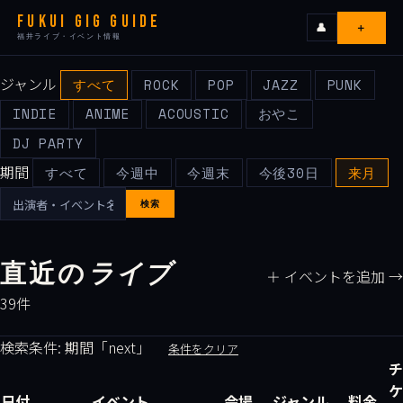
FUKUI GIG GUIDE
＋
👤
福井ライブ・イベント情報
ジャンル
ライブ
すべて
ROCK
POP
JAZZ
PUNK
INDIE
ANIME
ACOUSTIC
おやこ
カレンダー
DJ PARTY
期間
すべて
今週中
今週末
今後30日
来月
会場
検索
エリア
直近の
ライブ
＋ イベントを追加 →
出演者
39件
検索条件: 期間「next」
条件をクリア
イベンターの皆様へ
チ
ケ
日付
イベント
会場
ジャンル
料金