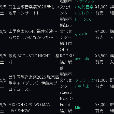
越前市
クラシック
9/5
武生国際音楽祭2026 新しい
文化セ
/ 現代音楽
¥1,000
詳
土
地平コンサートIII
ンター
/ エレクト
前売
細
越前市
ロニクス
鯖江市
9/5
山里亮太の140 福井公演
～
文化セ
¥4,000
購
その他
土
あなたしかいなかった～
ンター
前売
入
鯖江市
OLD
9/5
歌魂 ACOUSTIC NIGHT in 福
ROOKIE
¥5,500
購
acoustic
土
井
福井駅
前売
入
前
越前市
武生国際音楽祭2026 弦楽四
9/5
文化セ
クラシック
¥1,000
詳
重奏＋（プラス）
伊藤恵プ
土
ンター
/ 室内楽
前売
細
ロデュース2
越前市
NoSiDE
9/5
MIX COLORS
TWO MAN
Fukui
¥3,000
詳
Mix
土
LIVE SHOW
福井駅
前売
細