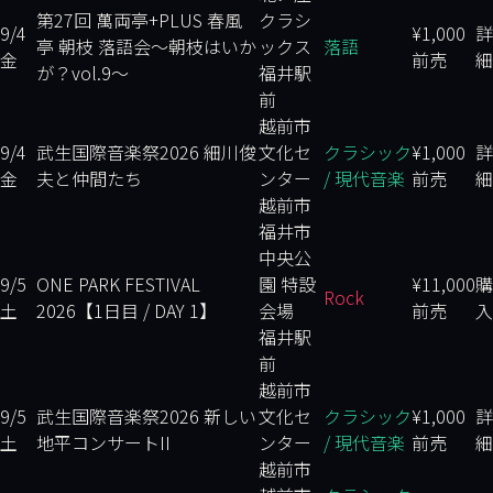
第27回 萬両亭+PLUS 春風
クラシ
9/4
¥1,000
詳
亭 朝枝 落語会
～朝枝はいか
ックス
落語
金
前売
細
が？vol.9～
福井駅
前
越前市
9/4
武生国際音楽祭2026 細川俊
文化セ
クラシック
¥1,000
詳
金
夫と仲間たち
ンター
/ 現代音楽
前売
細
越前市
福井市
中央公
9/5
ONE PARK FESTIVAL
園 特設
¥11,000
購
Rock
土
2026【1日目 / DAY 1】
会場
前売
入
福井駅
前
越前市
9/5
武生国際音楽祭2026 新しい
文化セ
クラシック
¥1,000
詳
土
地平コンサートII
ンター
/ 現代音楽
前売
細
越前市