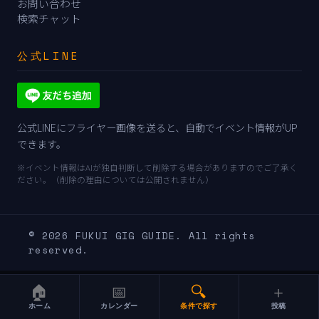
お問い合わせ
検索チャット
公式LINE
公式LINEにフライヤー画像を送ると、自動でイベント情報がUP
できます。
※イベント情報はAIが独自判断して削除する場合がありますのでご了承く
ださい。（削除の理由については公開されません）
© 2026 FUKUI GIG GUIDE. All rights
reserved.
🏠
📅
🔍
＋
ホーム
カレンダー
条件で探す
投稿