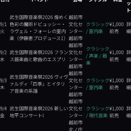
ッ
ト
武生国際音楽祭2026 煌めく
越前市
9/1
色彩の魔術
ドビュッシー・
文化セ
クラシック
¥1,000
詳
火
ラヴェル・フォーレの室内
ンター
/ 室内楽
前売
細
楽（伊藤恵プロデュース1）
越前市
越前市
クラシック
9/2
武生国際音楽祭2026 フラン
文化セ
¥1,000
詳
/ 声楽 / 器
水
ス器楽曲と歌曲のエスプリ
ンター
前売
細
楽
越前市
越前市
武生国際音楽祭2026 ヴィヴ
9/3
文化セ
クラシック
¥1,000
詳
ァルディ「四季」とイタリ
木
ンター
/ 室内楽
前売
細
ア音楽の系譜
越前市
越前市
9/4
武生国際音楽祭2026 新しい
文化セ
クラシック
¥1,000
詳
金
地平コンサートI
ンター
/ 現代音楽
前売
細
越前市
北ノ庄