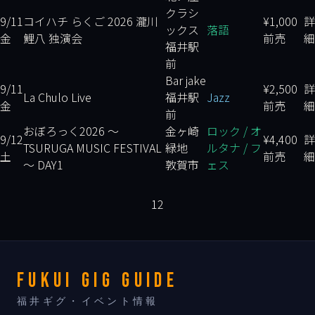
クラシ
9/11
コイハチ らくご 2026 瀧川
¥1,000
詳
ックス
落語
金
鯉八 独演会
前売
細
福井駅
前
Bar jake
9/11
¥2,500
詳
La Chulo Live
福井駅
Jazz
金
前売
細
前
おぼろっく2026 ～
金ヶ崎
ロック / オ
9/12
¥4,400
詳
TSURUGA MUSIC FESTIVAL
緑地
ルタナ / フ
土
前売
細
～ DAY1
敦賀市
ェス
1
2
FUKUI GIG GUIDE
福井ギグ・イベント情報