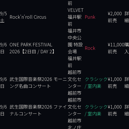
前
VELVET
9/5
¥2,000
詳
Rock'n'roll Circus
福井駅
Punk
土
前売
細
前
福井市
中央公
9/6
ONE PARK FESTIVAL
園 特設
¥11,000
購
Rock
日
2026【2日目 / DAY 2】
会場
前売
入
福井駅
前
越前市
9/6
武生国際音楽祭2026 モーニ
文化セ
クラシック
¥1,000
詳
日
ング名曲コンサート
ンター
/ 室内楽
前売
細
越前市
越前市
9/6
武生国際音楽祭2026 ファイ
文化セ
クラシック
¥1,000
詳
日
ナルコンサート
ンター
/ 室内楽
前売
細
越前市
北ノ庄