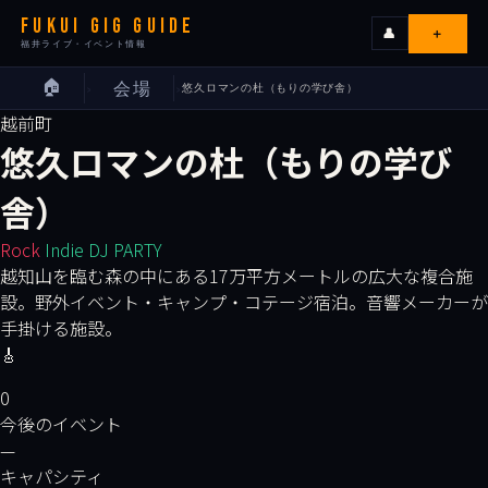
FUKUI GIG GUIDE
＋
👤
福井ライブ・イベント情報
🏠
会場
悠久ロマンの杜（もりの学び舎）
›
›
ライブ
越前町
悠久ロマンの杜（もりの学び
カレンダー
舎）
会場
Rock
Indie
DJ PARTY
越知山を臨む森の中にある17万平方メートルの広大な複合施
エリア
設。野外イベント・キャンプ・コテージ宿泊。音響メーカーが
手掛ける施設。
🎸
出演者
0
今後のイベント
イベンターの皆様へ
—
キャパシティ