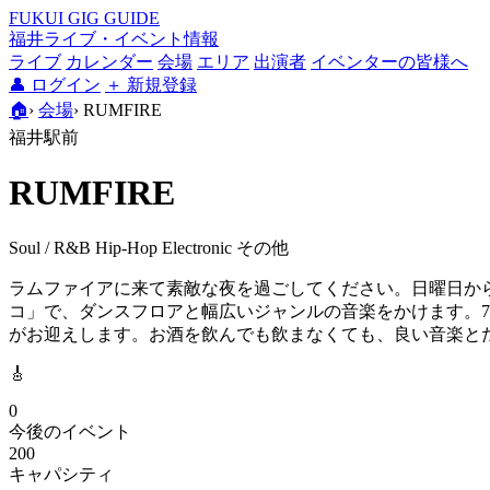
FUKUI GIG GUIDE
福井ライブ・イベント情報
ライブ
カレンダー
会場
エリア
出演者
イベンターの皆様へ
👤
ログイン
＋
新規登録
🏠
›
会場
›
RUMFIRE
福井駅前
RUMFIRE
Soul / R&B
Hip-Hop
Electronic
その他
ラムファイアに来て素敵な夜を過ごしてください。日曜日か
コ」で、ダンスフロアと幅広いジャンルの音楽をかけます。70
がお迎えします。お酒を飲んでも飲まなくても、良い音楽と
🎸
0
今後のイベント
200
キャパシティ