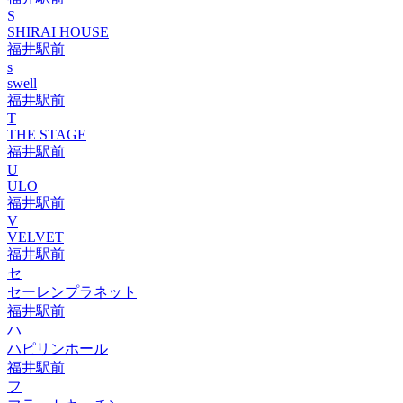
S
SHIRAI HOUSE
福井駅前
s
swell
福井駅前
T
THE STAGE
福井駅前
U
ULO
福井駅前
V
VELVET
福井駅前
セ
セーレンプラネット
福井駅前
ハ
ハピリンホール
福井駅前
フ