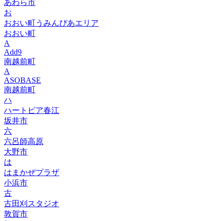
あわら市
お
おおい町うみんぴあエリア
おおい町
A
Add9
南越前町
A
ASOBASE
南越前町
ハ
ハートピア春江
坂井市
六
六呂師高原
大野市
は
はまかぜプラザ
小浜市
古
古田刈スタジオ
敦賀市