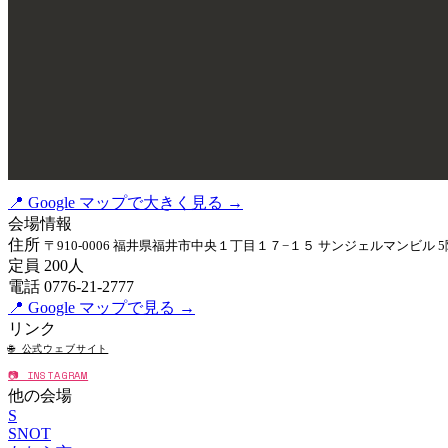
📍 Google マップで大きく見る →
会場情報
住所
〒910-0006 福井県福井市中央１丁目１７−１５ サンジェルマンビル 5
定員
200人
電話
0776-21-2777
📍 Google マップで見る →
リンク
🌐 公式ウェブサイト
📷 INSTAGRAM
他の会場
S
SNOT