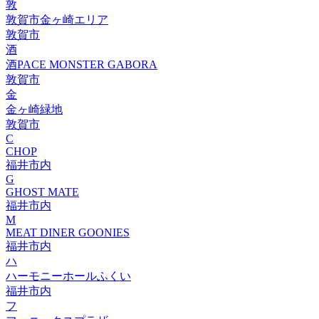
敦
敦賀市金ヶ崎エリア
敦賀市
酒
酒PACE MONSTER GABORA
敦賀市
金
金ヶ崎緑地
敦賀市
C
CHOP
福井市内
G
GHOST MATE
福井市内
M
MEAT DINER GOONIES
福井市内
ハ
ハーモニーホールふくい
福井市内
フ