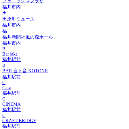
フェニックスプラザ
福井市内
田
田原町ミューズ
福井市内
福
福井新聞社風の森ホール
福井市内
B
Bar jake
福井駅前
B
BAR 言ト音 KOTONE
福井駅前
C
Casa
福井駅前
C
CINEMA
福井駅前
C
CRAFT BRIDGE
福井駅前